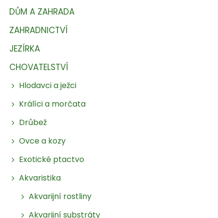
DŮM A ZAHRADA
ZAHRADNICTVÍ
JEZÍRKA
CHOVATELSTVÍ
Hlodavci a ježci
Králíci a morčata
Drůbež
Ovce a kozy
Exotické ptactvo
Akvaristika
Akvarijní rostliny
Akvarijní substráty