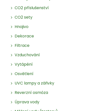
CO2 příslušenství
CO2 sety
Hnojivo
Dekorace
Filtrace
Vzduchování
Vytápění
Osvětlení
UVC lampy a zářivky
Reverzní osmóza
Úprava vody