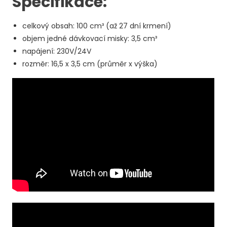
Specifikace:
celkový obsah: 100 cm³ (až 27 dní krmení)
objem jedné dávkovací misky: 3,5 cm³
napájení: 230V/24V
rozměr: 16,5 x 3,5 cm (průměr x výška)