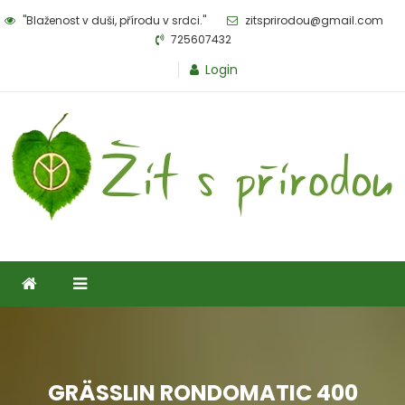
Skip
"Blaženost v duši, přírodu v srdci."
zitsprirodou@gmail.com
to
725607432
content
Login
Žít s přírodou
eshop pro milovníky přírody
GRÄSSLIN RONDOMATIC 400