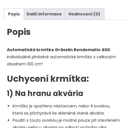
Popis
Další informace
Hodnocení (0)
Popis
Automatické krmítko Grässlin Rondomatic 400.
Individuálně plnitelné automatické krmítko s celkovým
obsahem 100 cm³.
Uchycení krmítka:
1) Na hranu akvária
Krmítko je opatřeno nástavcem, nebo-li svorkou,
která se přichytává ke skleněné stěně akvária.
Použití s touto svorkou je možné pouze při otevřeném
akváriu nebo u akvária po odkrytí vrchního víka.