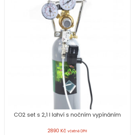
CO2 set s 2,1 l lahví s nočním vypínáním
2890
Kč
včetně DPH