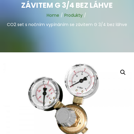
ZÁVITEM G 3/4 BEZ LÁHVE
Home
Produkty
CO2 set s nočním vypínáním se závitem G 3/4 bez láhve