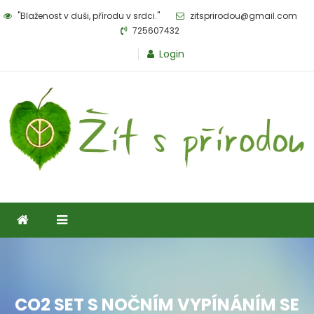
Skip
"Blaženost v duši, přírodu v srdci."
zitsprirodou@gmail.com
to
725607432
content
Login
Žít s přírodou
eshop pro milovníky přírody
CO2 SET S NOČNÍM VYPÍNÁNÍM SE