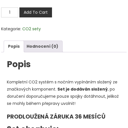
CO2
Add To Cart
set
s
Kategorie:
CO2 sety
nočním
vypínáním
se
Popis
Hodnocení (0)
závitem
G
Popis
3/4
bez
Kompletní CO2 systém s nočním vypínáním složený ze
láhve
značkových komponent.
Set je dodáván složený
, po
množství
doručení doporučujeme pouze spojky dotáhnout, jelikož
se mohly během přepravy uvolnit!
PRODLOUŽENÁ ZÁRUKA 36 MESÍCŮ