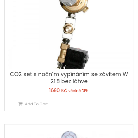
CO2 set s nočním vypínáním se závitem W
21.8 bez láhve
1690
Kč
včetně DPH
Add To Cart