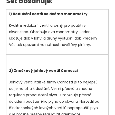
Set obsahuje:
1) Redukční ventil se dvěma manometry
Kvalitní redukční ventil určený pro použití v
akvaristice. Obsahuje dva manometry. Jeden
ukazuje tlak v láhvi a druhý výstupní tlak. Předem
Vás tak upozorní na nutnost návštěvy plnírny.
2) Značkový jehlový ventil Camozzi
Jehlový ventil italské firmy Camozzi je to nejlepší,
co je na trhu k dostání. Velmi přesná a snadná
regulace propouštění plynu. Umožňuje přesné
doladění pouštěného plynu do akvária. Narozdíl od
čínsko-polských levných ventilů nepropouští plyn
a je možné přesně regulovat dávkování.