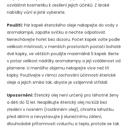
ozvláštnit kosmetiku k zesílení jejich účinků. Z široké
nabídky vůní si jistě vyberete.
Použití:
Pár kapek éterického oleje nakapejte do vody v
aromalampě, zapalte svíčku a nechte odpařovat.
Nenechávejte hořet bez dozoru. Počet kapek volte podle
velikosti místnosti, v menších prostorách postačí bohatě
dvě kapky, ve větších použijte maximálně 5 kapek. Berte
v potaz velikost nádržky aromalampy a její vzdálenost od
plamene. U menšího objemu nekapejte více než tři
kapky. Používejte v rámci zachování účinnosti éterické
oleje a jejich směsi tak, abyste je vzájemně střídali.
Upozornění:
Éterický olej není určený pro těhotné ženy
a děti do 12 let. Neaplikujte éterický olej na kůži bez
zředění v nosném (rostlinném oleji), chraňte lahvičku
před dětmi a nevystavujte ji slunečnímu záření,
dlouhodobé přítomnosti vzduchu a tepla, protože se tak