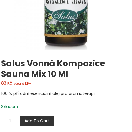
Salus Vonná Kompozice
Sauna Mix 10 Ml
83
Kč
včetně DPH
100 % přírodní esenciální olej pro aromaterapii
Skladem
Salus
Add To Cart
Vonná