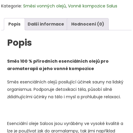
kompozice
Kategorie:
Směsi vonných olejů
,
Vonné kompozice Salus
Sauna
mix
10
Popis
Další informace
Hodnocení (0)
ml
množství
Popis
Směs 100 % přírodních esenciálních olejů pro
aromaterapii a jeho vonné kompozice
Směs esenciálních olejů posilující účinek sauny na lidský
organismus. Podporuje detoxikaci těla, působí silně
zklidňujícími účinky na tělo i mysl a prohlubuje relaxaci.
Esenciální oleje Saloos jsou vyráběny ve vysoké kvalitě a
lze je používat jak do aromalampy, tak jimi například