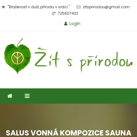
Skip
"Blaženost v duši, přírodu v srdci."
zitsprirodou@gmail.com
to
725607432
content
Login
Žít s přírodou
eshop pro milovníky přírody
SALUS VONNÁ KOMPOZICE SAUNA