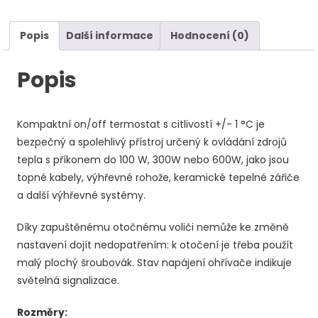
množství
Popis
Další informace
Hodnocení (0)
Popis
Kompaktní on/off termostat s citlivostí +/- 1 °C je
bezpečný a spolehlivý přístroj určený k ovládání zdrojů
tepla s příkonem do 100 W, 300W nebo 600W, jako jsou
topné kabely, výhřevné rohože, keramické tepelné zářiče
a další výhřevné systémy.
Díky zapuštěnému otočnému voliči nemůže ke změně
nastavení dojít nedopatřením: k otočení je třeba použít
malý plochý šroubovák. Stav napájení ohřívače indikuje
světelná signalizace.
Rozměry: