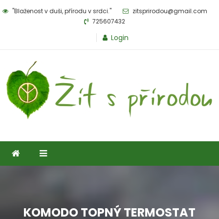
Skip
"Blaženost v duši, přírodu v srdci."
zitsprirodou@gmail.com
to
725607432
content
Login
Žít s přírodou
eshop pro milovníky přírody
KOMODO TOPNÝ TERMOSTAT