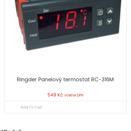
Ringder Panelový termostat RC-316M
549
Kč
včetně DPH
Add To Cart