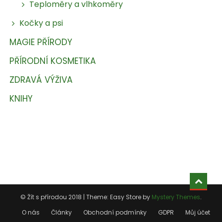
Teploměry a vlhkoměry
Kočky a psi
MAGIE PŘÍRODY
PŘÍRODNÍ KOSMETIKA
ZDRAVÁ VÝŽIVA
KNIHY
© Žít s přírodou 2018
|
Theme: Easy Store by
Mystery Themes
.
O nás
Články
Obchodní podmínky
GDPR
Můj účet