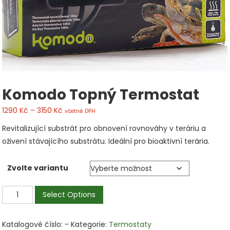
Komodo Topný Termostat
1290
Kč
–
3150
Kč
včetně DPH
Revitalizující substrát pro obnovení rovnováhy v teráriu a
oživení stávajícího substrátu. Ideální pro bioaktivní terária.
Zvolte variantu
Komodo
Select Options
topný
termostat
Katalogové číslo:
-
Kategorie:
Termostaty