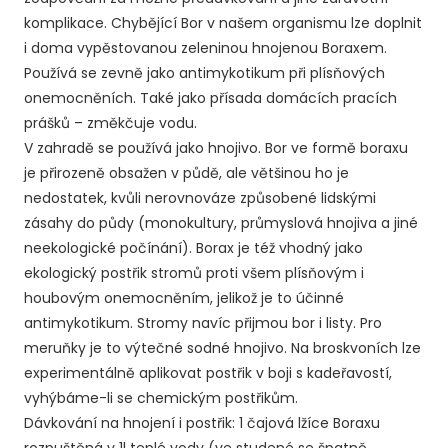
komplikace. Chybějící Bor v našem organismu lze doplnit
i doma vypěstovanou zeleninou hnojenou Boraxem.
Používá se zevně jako antimykotikum při plísňových
onemocněních. Také jako přísada domácích pracích
prášků – změkčuje vodu.
V zahradě se používá jako hnojivo. Bor ve formě boraxu
je přirozeně obsažen v půdě, ale většinou ho je
nedostatek, kvůli nerovnováze způsobené lidskými
zásahy do půdy (monokultury, průmyslová hnojiva a jiné
neekologické počínání). Borax je též vhodný jako
ekologický postřik stromů proti všem plísňovým i
houbovým onemocněním, jelikož je to účinné
antimykotikum. Stromy navíc přijmou bor i listy. Pro
meruňky je to výtečné sodné hnojivo. Na broskvoních lze
experimentálně aplikovat postřik v boji s kadeřavostí,
vyhýbáme-li se chemickým postřikům.
Dávkování na hnojení i postřik: 1 čajová lžíce Boraxu
rozpuštěná v 1l teplé vody (ve studené se špatně