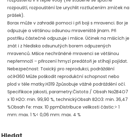
rozpouští, rozpouštění lze urychlit roztlučením zrníček na
prášek).
Borax může v zahradě pomoci i při boji s mravenci. Bor je
odpuzuje a většinou odsunou mraveniště jinam. Při
postřiku částečně odpuzuje i mšice. Účinek na mšicích je
znát i z hlediska odsunutých borem odpuzených
mravenců. Mšice nechráněné mravenci se většinou
nepřemnoží – přirození hmyzí predátoři je stíhají pojídat.
Nebezpečnost: Toxický pro reprodukci, podráždění
očíH360 Může poškodit reprodukční schopnost nebo
plod v těle matky.H319 Způsobuje vážné podráždění očí.
Specifikace jakosti, parametry:Čistota / Obsah Na2B4O7
x 10 H2O: min. 99,90 %, technickýObsah B2O3: min. 36,47
%Obsah Fe: max. 10 ppmDistribuce velikosti částic:> 1
mm: max. 1 %< 0,06 mm: max. 4 %
Hledat