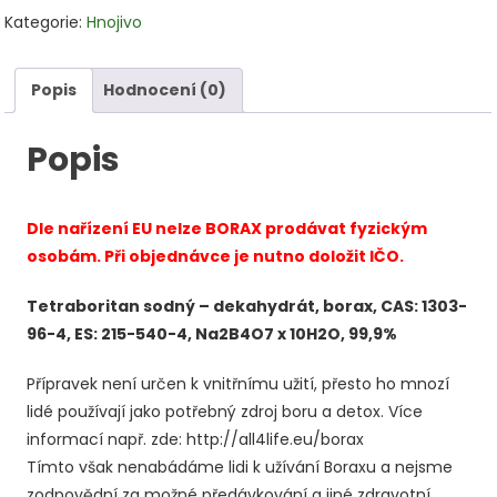
Tetraboritan
Kategorie:
Hnojivo
sodný
250g
množství
Popis
Hodnocení (0)
Popis
Dle nařízení EU nelze BORAX prodávat fyzickým
osobám. Při objednávce je nutno doložit IČO.
Tetraboritan sodný – dekahydrát, borax, CAS: 1303-
96-4, ES: 215-540-4, Na2B4O7 x 10H2O, 99,9%
Přípravek není určen k vnitřnímu užití, přesto ho mnozí
lidé používají jako potřebný zdroj boru a detox. Více
informací např. zde: http://all4life.eu/borax
Tímto však nenabádáme lidi k užívání Boraxu a nejsme
zodpovědní za možné předávkování a jiné zdravotní