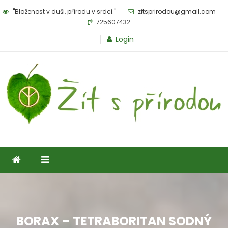
Skip
"Blaženost v duši, přírodu v srdci."
zitsprirodou@gmail.com
to
725607432
content
Login
Žít s přírodou
eshop pro milovníky přírody
BORAX – TETRABORITAN SODNÝ